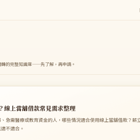
週轉的完整知識庫——先了解，再申請。
？線上當舖借款常見需求整理
婦、急需醫療或教育資金的人，哪些情況適合使用線上當舖借款？薪
己適不適合。