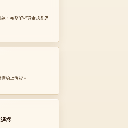
貸款，完整解析資金規劃思
看懂線上借貸。
款選擇