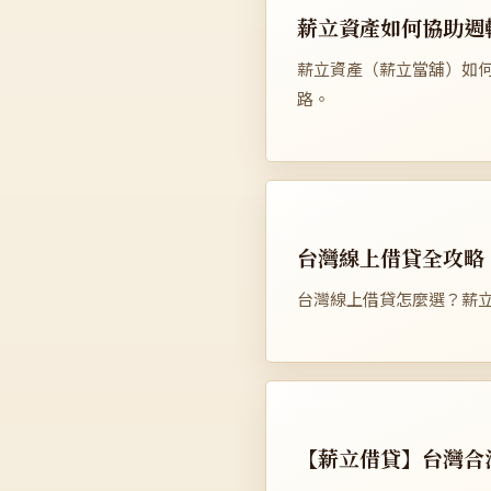
薪立資產如何協助週
薪立資產（薪立當舖）如
路。
台灣線上借貸全攻略
台灣線上借貸怎麼選？薪
【薪立借貸】台灣合