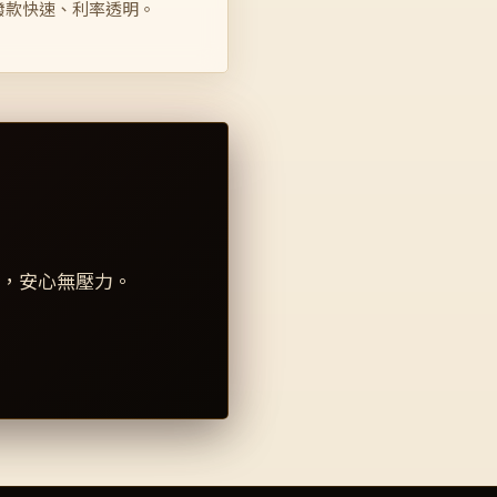
撥款快速、利率透明。
請，安心無壓力。