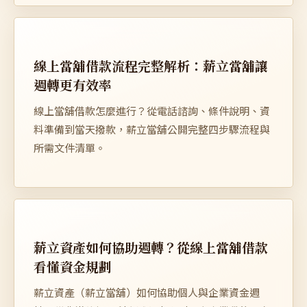
線上當舖借款流程完整解析：薪立當舖讓
週轉更有效率
線上當舖借款怎麼進行？從電話諮詢、條件說明、資
料準備到當天撥款，薪立當舖公開完整四步驟流程與
所需文件清單。
薪立資產如何協助週轉？從線上當舖借款
看懂資金規劃
薪立資產（薪立當舖）如何協助個人與企業資金週