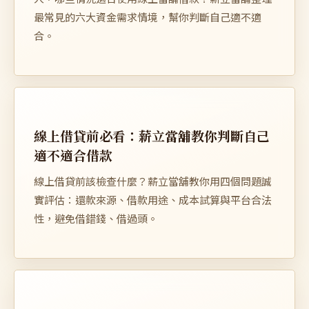
最常見的六大資金需求情境，幫你判斷自己適不適
合。
線上借貸前必看：薪立當舖教你判斷自己
適不適合借款
線上借貸前該檢查什麼？薪立當舖教你用四個問題誠
實評估：還款來源、借款用途、成本試算與平台合法
性，避免借錯錢、借過頭。