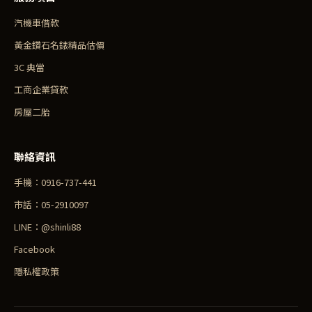
汽機車借款
黃金鑽石名錶精品估價
3C 典當
工商企業貸款
房屋二胎
聯絡資訊
手機：0916-737-441
市話：05-2910097
LINE：@shinli88
Facebook
隱私權政策