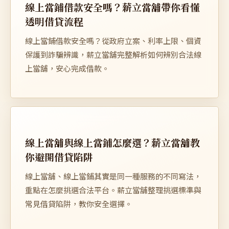
線上當鋪借款安全嗎？薪立當舖帶你看懂
透明借貸流程
線上當鋪借款安全嗎？從政府立案、利率上限、個資
保護到詐騙辨識，薪立當舖完整解析如何辨別合法線
上當舖，安心完成借款。
線上當舖與線上當鋪怎麼選？薪立當舖教
你避開借貸陷阱
線上當舖、線上當鋪其實是同一種服務的不同寫法，
重點在怎麼挑選合法平台。薪立當舖整理挑選標準與
常見借貸陷阱，教你安全選擇。