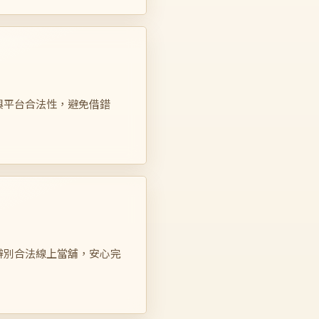
與平台合法性，避免借錯
辨別合法線上當舖，安心完