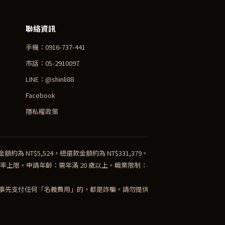
聯絡資訊
手機：0916-737-441
市話：05-2910097
LINE：@shinli88
Facebook
隱私權政策
為 NT$5,524，總還款金額約為 NT$331,379。
利率上限。申請年齡：需年滿 20 歲以上。職業限制：
事先支付任何「名義費用」的，都是詐騙。請勿提供