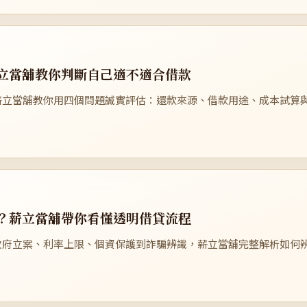
立當舖教你判斷自己適不適合借款
薪立當舖教你用四個問題誠實評估：還款來源、借款用途、成本試算
？薪立當舖帶你看懂透明借貸流程
政府立案、利率上限、個資保護到詐騙辨識，薪立當舖完整解析如何